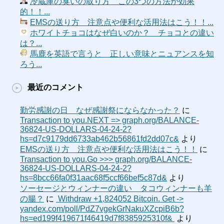
冷蔵庫の臭いの取り方 この3つの方法が効果
的！！...
EMSの送り方 注意点や便利な活用法はこう！！...
ホワイトチョコはなぜ白いのか？ チョコとの違い
は？...
馬鹿を英語で言うと 正しい意味とニュアンスを知
ろう...
最近のコメント
勤労感謝の日 なぜ感謝祭にならなかった？
に
Transaction to you.NEXT => graph.org/BALANCE-
36824-US-DOLLARS-04-24-2?
hs=d7c9179dd6733ab462b56861fd2dd07c&
より
EMSの送り方 注意点や便利な活用法はこう！！
に
Transaction to you.Go >>> graph.org/BALANCE-
36824-US-DOLLARS-04-24-2?
hs=8bcc66fa0f31aac68f5ccf66bef5c87d&
より
ソーセージとウィンナーの違い タコウィンナーも羊
の腸？
に
‍ Withdraw +1,824052 Bitcoin. Get ->
yandex.com/poll/PdZ7vgekGrNakuXZcpiB6b?
hs=ed199f419671f46419d7f8385925310f& ‍
より