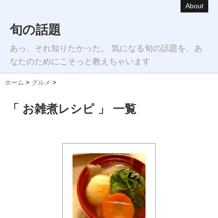
About
旬の話題
あっ、それ知りたかった。 気になる旬の話題を、あ
なたのためにこそっと教えちゃいます
ホーム
>
グルメ
>
「 お雑煮レシピ 」 一覧