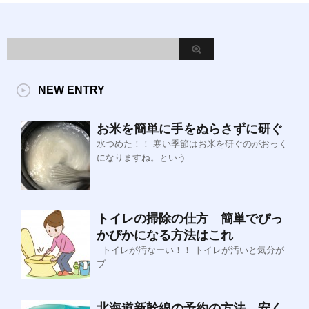
NEW ENTRY
お米を簡単に手をぬらさずに研ぐ
水つめた！！ 寒い季節はお米を研ぐのがおっく
になりますね。という
トイレの掃除の仕方 簡単でぴっ
かぴかになる方法はこれ
トイレが汚なーい！！ トイレが汚いと気分が
ブ
北海道新幹線の予約の方法 安く