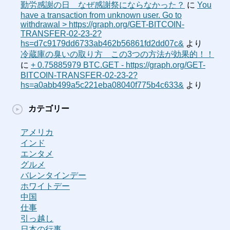
勤労感謝の日 なぜ感謝祭にならなかった？
に
You
have a transaction from unknown user. Gо tо
withdrаwаl > https://graph.org/GET-BITCOIN-
TRANSFER-02-23-2?
hs=d7c9179dd6733ab462b56861fd2dd07c&
より
冷蔵庫の臭いの取り方 この3つの方法が効果的！！
に
+ 0.75885979 BTC.GET - https://graph.org/GET-
BITCOIN-TRANSFER-02-23-2?
hs=a0abb499a5c221eba08040f775b4c633&
より
カテゴリー
アメリカ
インド
エンタメ
グルメ
バレンタインデー
ホワイトデー
中国
仕事
引っ越し
日本の行事