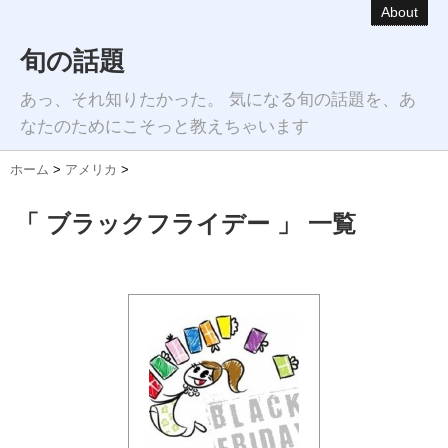
About
旬の話題
あっ、それ知りたかった。 気になる旬の話題を、あ
なたのためにこそっと教えちゃいます
ホーム
>
アメリカ
>
「 ブラックフライデー 」 一覧