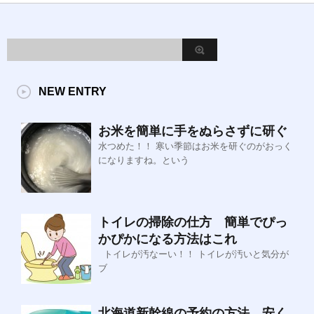
NEW ENTRY
お米を簡単に手をぬらさずに研ぐ
水つめた！！ 寒い季節はお米を研ぐのがおっく
になりますね。という
トイレの掃除の仕方 簡単でぴっ
かぴかになる方法はこれ
トイレが汚なーい！！ トイレが汚いと気分が
ブ
北海道新幹線の予約の方法 安く