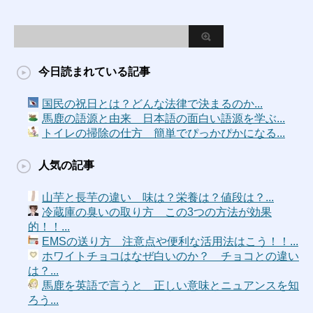
今日読まれている記事
国民の祝日とは？どんな法律で決まるのか...
馬鹿の語源と由来 日本語の面白い語源を学ぶ...
トイレの掃除の仕方 簡単でぴっかぴかになる...
人気の記事
山芋と長芋の違い 味は？栄養は？値段は？...
冷蔵庫の臭いの取り方 この3つの方法が効果
的！！...
EMSの送り方 注意点や便利な活用法はこう！！...
ホワイトチョコはなぜ白いのか？ チョコとの違い
は？...
馬鹿を英語で言うと 正しい意味とニュアンスを知
ろう...