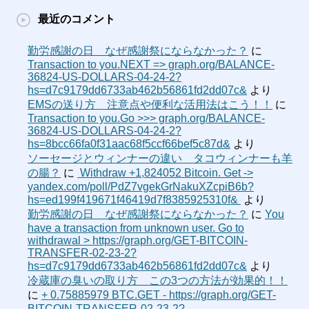
最近のコメント
勤労感謝の日 なぜ感謝祭にならなかった？
に
Transaction to you.NEXT => graph.org/BALANCE-
36824-US-DOLLARS-04-24-2?
hs=d7c9179dd6733ab462b56861fd2dd07c&
より
EMSの送り方 注意点や便利な活用法はこう！！
に
Transaction to you.Go >>> graph.org/BALANCE-
36824-US-DOLLARS-04-24-2?
hs=8bcc66fa0f31aac68f5ccf66bef5c87d&
より
ソーセージとウィンナーの違い タコウィンナーも羊
の腸？
に
‍ Withdraw +1,824052 Bitcoin. Get ->
yandex.com/poll/PdZ7vgekGrNakuXZcpiB6b?
hs=ed199f419671f46419d7f8385925310f& ‍
より
勤労感謝の日 なぜ感謝祭にならなかった？
に
You
have a transaction from unknown user. Gо tо
withdrаwаl > https://graph.org/GET-BITCOIN-
TRANSFER-02-23-2?
hs=d7c9179dd6733ab462b56861fd2dd07c&
より
冷蔵庫の臭いの取り方 この3つの方法が効果的！！
に
+ 0.75885979 BTC.GET - https://graph.org/GET-
BITCOIN-TRANSFER-02-23-2?