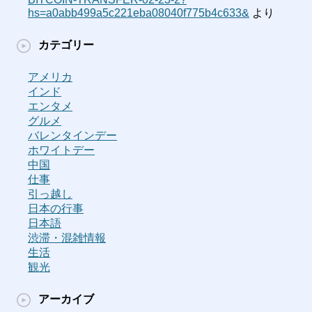
hs=a0abb499a5c221eba08040f775b4c633&
より
カテゴリー
アメリカ
インド
エンタメ
グルメ
バレンタインデー
ホワイトデー
中国
仕事
引っ越し
日本の行事
日本語
渋滞・混雑情報
生活
観光
アーカイブ