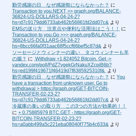
勤労感謝の日 なぜ感謝祭にならなかった？
に
Transaction to you.NEXT => graph.org/BALANCE-
36824-US-DOLLARS-04-24-2?
hs=d7c9179dd6733ab462b56861fd2dd07c&
より
EMSの送り方 注意点や便利な活用法はこう！！
に
Transaction to you.Go >>> graph.org/BALANCE-
36824-US-DOLLARS-04-24-2?
hs=8bcc66fa0f31aac68f5ccf66bef5c87d&
より
ソーセージとウィンナーの違い タコウィンナーも羊
の腸？
に
‍ Withdraw +1,824052 Bitcoin. Get ->
yandex.com/poll/PdZ7vgekGrNakuXZcpiB6b?
hs=ed199f419671f46419d7f8385925310f& ‍
より
勤労感謝の日 なぜ感謝祭にならなかった？
に
You
have a transaction from unknown user. Gо tо
withdrаwаl > https://graph.org/GET-BITCOIN-
TRANSFER-02-23-2?
hs=d7c9179dd6733ab462b56861fd2dd07c&
より
冷蔵庫の臭いの取り方 この3つの方法が効果的！！
に
+ 0.75885979 BTC.GET - https://graph.org/GET-
BITCOIN-TRANSFER-02-23-2?
hs=a0abb499a5c221eba08040f775b4c633&
より