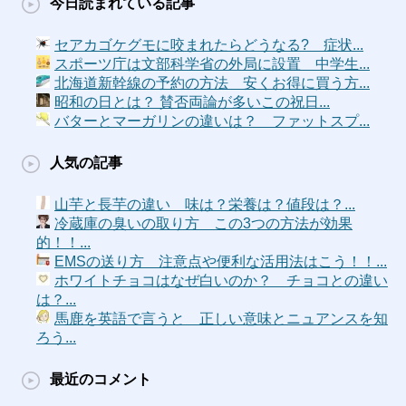
今日読まれている記事
セアカゴケグモに咬まれたらどうなる? 症状...
スポーツ庁は文部科学省の外局に設置 中学生...
北海道新幹線の予約の方法 安くお得に買う方...
昭和の日とは？ 賛否両論が多いこの祝日...
バターとマーガリンの違いは？ ファットスプ...
人気の記事
山芋と長芋の違い 味は？栄養は？値段は？...
冷蔵庫の臭いの取り方 この3つの方法が効果
的！！...
EMSの送り方 注意点や便利な活用法はこう！！...
ホワイトチョコはなぜ白いのか？ チョコとの違い
は？...
馬鹿を英語で言うと 正しい意味とニュアンスを知
ろう...
最近のコメント