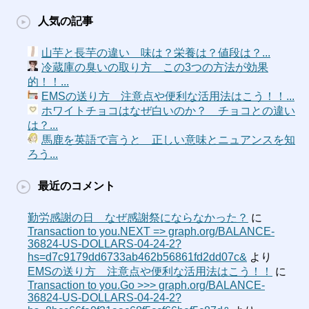
人気の記事
山芋と長芋の違い 味は？栄養は？値段は？...
冷蔵庫の臭いの取り方 この3つの方法が効果
的！！...
EMSの送り方 注意点や便利な活用法はこう！！...
ホワイトチョコはなぜ白いのか？ チョコとの違い
は？...
馬鹿を英語で言うと 正しい意味とニュアンスを知
ろう...
最近のコメント
勤労感謝の日 なぜ感謝祭にならなかった？
に
Transaction to you.NEXT => graph.org/BALANCE-
36824-US-DOLLARS-04-24-2?
hs=d7c9179dd6733ab462b56861fd2dd07c&
より
EMSの送り方 注意点や便利な活用法はこう！！
に
Transaction to you.Go >>> graph.org/BALANCE-
36824-US-DOLLARS-04-24-2?