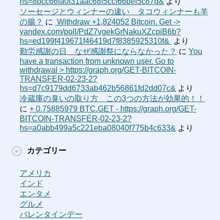
hs=8bcc66fa0f31aac68f5ccf66bef5c87d&
より
ソーセージとウィンナーの違い タコウィンナーも羊
の腸？
に
‍ Withdraw +1,824052 Bitcoin. Get ->
yandex.com/poll/PdZ7vgekGrNakuXZcpiB6b?
hs=ed199f419671f46419d7f8385925310f& ‍
より
勤労感謝の日 なぜ感謝祭にならなかった？
に
You
have a transaction from unknown user. Gо tо
withdrаwаl > https://graph.org/GET-BITCOIN-
TRANSFER-02-23-2?
hs=d7c9179dd6733ab462b56861fd2dd07c&
より
冷蔵庫の臭いの取り方 この3つの方法が効果的！！
に
+ 0.75885979 BTC.GET - https://graph.org/GET-
BITCOIN-TRANSFER-02-23-2?
hs=a0abb499a5c221eba08040f775b4c633&
より
カテゴリー
アメリカ
インド
エンタメ
グルメ
バレンタインデー