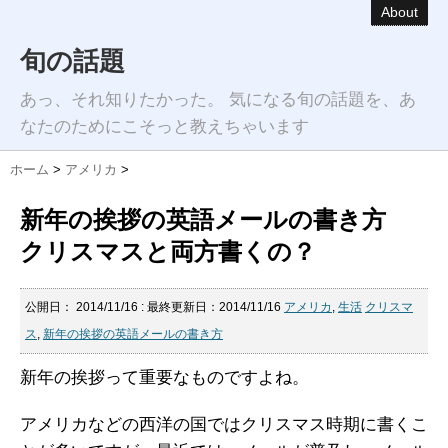
About
旬の話題
あっ、それ知りたかった。 気になる旬の話題を、あ
なたのためにこそっと教えちゃいます
ホーム
>
アメリカ
>
新年の挨拶の英語メールの書き方
クリスマスと両方書くの？
公開日：
2014/11/16
: 最終更新日：2014/11/16
アメリカ
,
生活
クリスマ
ス
,
新年の挨拶の英語メールの書き方
新年の挨拶って重要なものですよね。
アメリカなどの西洋の国ではクリスマス時期に書くこ