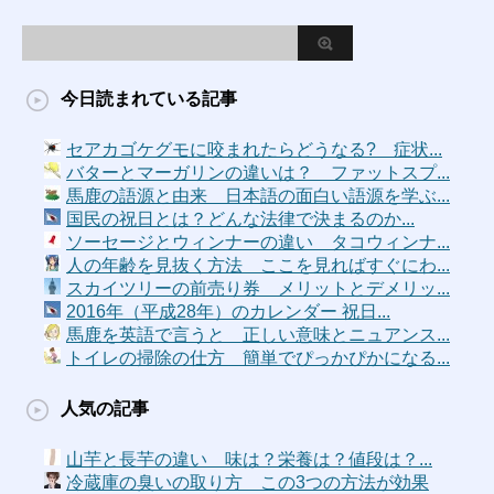
今日読まれている記事
セアカゴケグモに咬まれたらどうなる? 症状...
バターとマーガリンの違いは？ ファットスプ...
馬鹿の語源と由来 日本語の面白い語源を学ぶ...
国民の祝日とは？どんな法律で決まるのか...
ソーセージとウィンナーの違い タコウィンナ...
人の年齢を見抜く方法 ここを見ればすぐにわ...
スカイツリーの前売り券 メリットとデメリッ...
2016年（平成28年）のカレンダー 祝日...
馬鹿を英語で言うと 正しい意味とニュアンス...
トイレの掃除の仕方 簡単でぴっかぴかになる...
人気の記事
山芋と長芋の違い 味は？栄養は？値段は？...
冷蔵庫の臭いの取り方 この3つの方法が効果