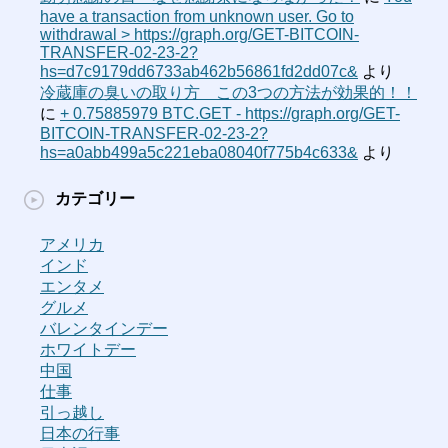
have a transaction from unknown user. Gо tо
withdrаwаl > https://graph.org/GET-BITCOIN-
TRANSFER-02-23-2?
hs=d7c9179dd6733ab462b56861fd2dd07c&
より
冷蔵庫の臭いの取り方 この3つの方法が効果的！！
に
+ 0.75885979 BTC.GET - https://graph.org/GET-
BITCOIN-TRANSFER-02-23-2?
hs=a0abb499a5c221eba08040f775b4c633&
より
カテゴリー
アメリカ
インド
エンタメ
グルメ
バレンタインデー
ホワイトデー
中国
仕事
引っ越し
日本の行事