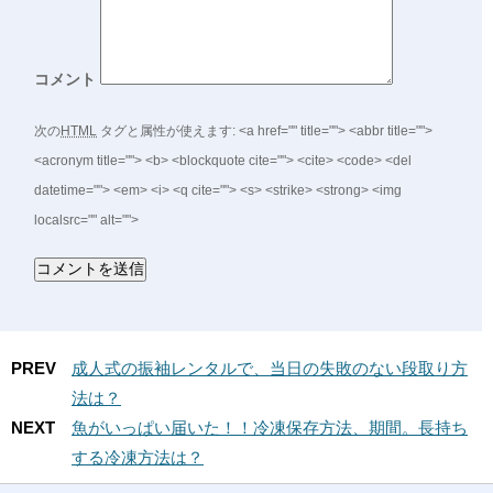
コメント
次の
HTML
タグと属性が使えます:
<a href="" title=""> <abbr title="">
<acronym title=""> <b> <blockquote cite=""> <cite> <code> <del
datetime=""> <em> <i> <q cite=""> <s> <strike> <strong> <img
localsrc="" alt="">
PREV
成人式の振袖レンタルで、当日の失敗のない段取り方
法は？
NEXT
魚がいっぱい届いた！！冷凍保存方法、期間。長持ち
する冷凍方法は？