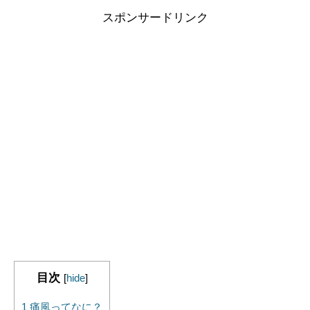
スポンサードリンク
目次
[
hide
]
1
痛風ってなに？