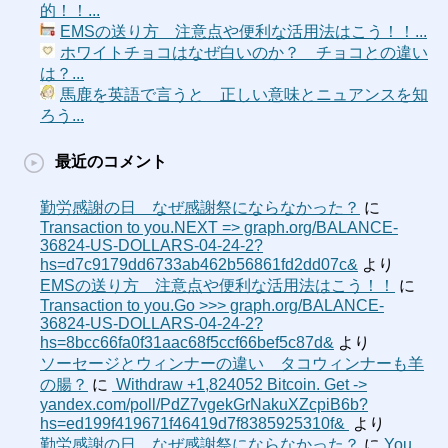
的！！...
EMSの送り方 注意点や便利な活用法はこう！！...
ホワイトチョコはなぜ白いのか？ チョコとの違い
は？...
馬鹿を英語で言うと 正しい意味とニュアンスを知
ろう...
最近のコメント
勤労感謝の日 なぜ感謝祭にならなかった？
に
Transaction to you.NEXT => graph.org/BALANCE-
36824-US-DOLLARS-04-24-2?
hs=d7c9179dd6733ab462b56861fd2dd07c&
より
EMSの送り方 注意点や便利な活用法はこう！！
に
Transaction to you.Go >>> graph.org/BALANCE-
36824-US-DOLLARS-04-24-2?
hs=8bcc66fa0f31aac68f5ccf66bef5c87d&
より
ソーセージとウィンナーの違い タコウィンナーも羊
の腸？
に
‍ Withdraw +1,824052 Bitcoin. Get ->
yandex.com/poll/PdZ7vgekGrNakuXZcpiB6b?
hs=ed199f419671f46419d7f8385925310f& ‍
より
勤労感謝の日 なぜ感謝祭にならなかった？
に
You