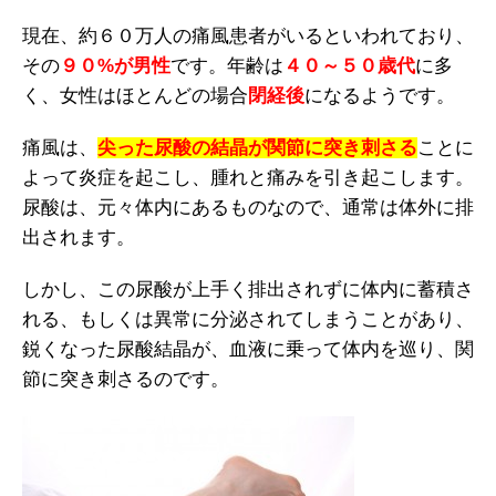
現在、約６０万人の痛風患者がいるといわれており、
その
９０%が男性
です。年齢は
４０～５０歳代
に多
く、女性はほとんどの場合
閉経後
になるようです。
痛風は、
尖った尿酸の結晶が関節に突き刺さる
ことに
よって炎症を起こし、腫れと痛みを引き起こします。
尿酸は、元々体内にあるものなので、通常は体外に排
出されます。
しかし、この尿酸が上手く排出されずに体内に蓄積さ
れる、もしくは異常に分泌されてしまうことがあり、
鋭くなった尿酸結晶が、血液に乗って体内を巡り、関
節に突き刺さるのです。