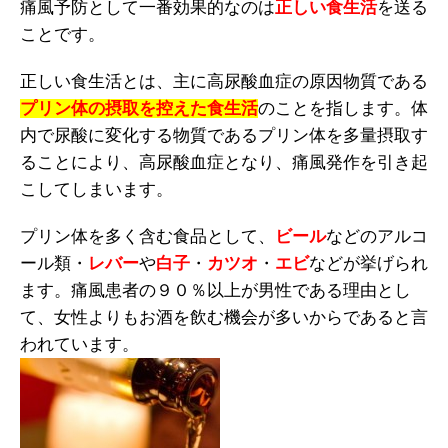
痛風予防として一番効果的なのは
正しい食生活
を送る
ことです。
正しい食生活とは、主に高尿酸血症の原因物質である
プリン体の摂取を控えた食生活
のことを指します。体
内で尿酸に変化する物質であるプリン体を多量摂取す
ることにより、高尿酸血症となり、痛風発作を引き起
こしてしまいます。
プリン体を多く含む食品として、
ビール
などのアルコ
ール類・
レバー
や
白子
・
カツオ
・
エビ
などが挙げられ
ます。痛風患者の９０％以上が男性である理由とし
て、女性よりもお酒を飲む機会が多いからであると言
われています。