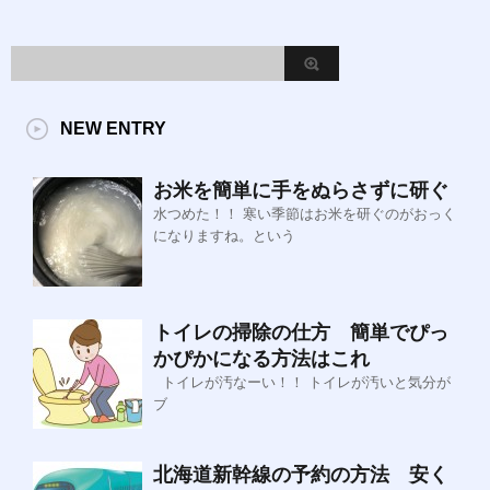
NEW ENTRY
お米を簡単に手をぬらさずに研ぐ
水つめた！！ 寒い季節はお米を研ぐのがおっく
になりますね。という
トイレの掃除の仕方 簡単でぴっ
かぴかになる方法はこれ
トイレが汚なーい！！ トイレが汚いと気分が
ブ
北海道新幹線の予約の方法 安く