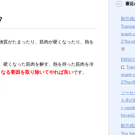
最近
？
勤労感
Transa
graph.
2?hs=
物質がたまったり、筋肉が硬くなったり、熱を
り
EMS
、硬くなった筋肉を解す、熱を持った筋肉を冷
に
Tran
となる要因を取り除いてやれば良い
です。
graph.
2?hs=8
。
ソーセ
も羊の
> yand
hs=ed1
勤労感
You hav