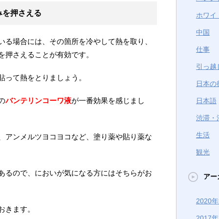
みを押さえる
ホワイ
中国
いる場合には、その箇所を冷やして熱を取り、
仕事
を押さえることが有効です。
引っ越
貼って熱をとりましょう。
日本の
の
バンテリンコーワ液
が一番効果を感じまし
日本語
渋滞・
生活
、アンメルツヨコヨコなど、塗り薬や貼り薬な
観光
あるので、においが気になる方にはそちらがお
アー
2020
おきます。
2017