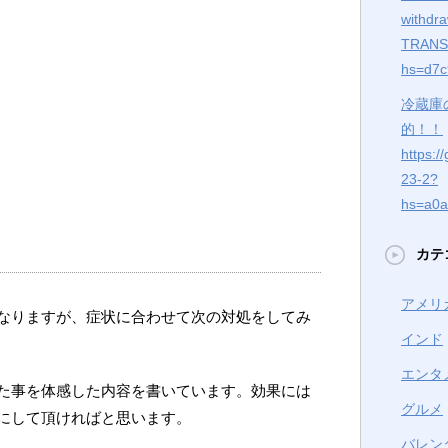
withdrа
TRANS
hs=d7c
冷蔵庫
的！！
https:
23-2?
hs=a0a
カテ
アメリ
なりますが、症状に合わせて次の対処をしてみ
インド
エンタ
た事を体感した内容を書いています。効果には
グルメ
にして頂ければと思います。
バレン