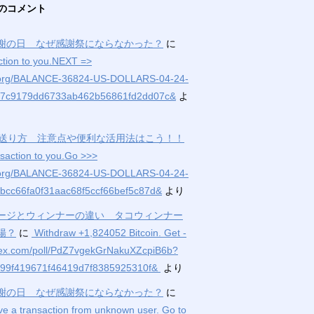
のコメント
謝の日 なぜ感謝祭にならなかった？
に
ction to you.NEXT =>
org/BALANCE-36824-US-DOLLARS-04-24-
d7c9179dd6733ab462b56861fd2dd07c&
よ
の送り方 注意点や便利な活用法はこう！！
saction to you.Go >>>
org/BALANCE-36824-US-DOLLARS-04-24-
bcc66fa0f31aac68f5ccf66bef5c87d&
より
ージとウィンナーの違い タコウィンナー
腸？
に
‍ Withdraw +1,824052 Bitcoin. Get -
ex.com/poll/PdZ7vgekGrNakuXZcpiB6b?
99f419671f46419d7f8385925310f& ‍
より
謝の日 なぜ感謝祭にならなかった？
に
e a transaction from unknown user. Gо tо