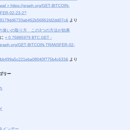
wаl > https://graph.org/GET-BITCOIN-
FER-02-23-2?
9179dd6733ab462b56861fd2dd07c&
より
の臭いの取り方 この3つの方法が効果
に
+ 0.75885979 BTC.GET -
//graph.org/GET-BITCOIN-TRANSFER-02-
bb499a5c221eba08040f775b4c633&
より
ゴリー
カ
メ
タインデー