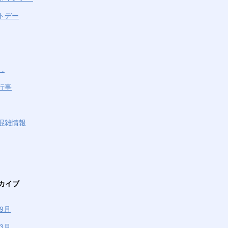
トデー
し
行事
混雑情報
カイブ
年9月
年3月