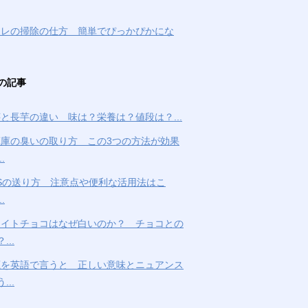
イレの掃除の仕方 簡単でぴっかぴかにな
の記事
と長芋の違い 味は？栄養は？値段は？...
蔵庫の臭いの取り方 この3つの方法が効果
.
Sの送り方 注意点や便利な活用法はこ
.
ワイトチョコはなぜ白いのか？ チョコとの
...
鹿を英語で言うと 正しい意味とニュアンス
...