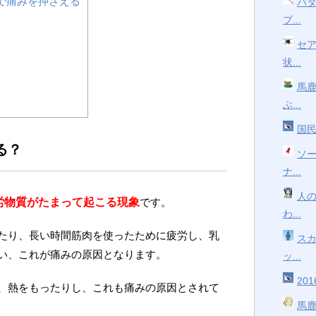
で痛みを押さえる
バ
プ...
セ
状...
馬
ぶ...
国民
る？
ソ
ナ...
人
労物質がたまって起こる
現象
です。
わ...
たり、長い時間筋肉を使ったために疲労し、乳
ス
い、これが痛みの原因となります。
ッ...
20
、熱をもったりし、これも痛みの原因とされて
馬