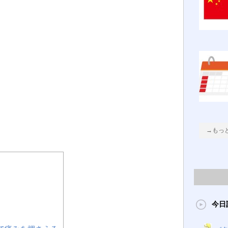
→もっ
今日