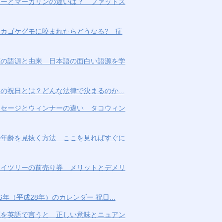
ターとマーガリンの違いは？ ファットス
アカゴケグモに咬まれたらどうなる? 症
鹿の語源と由来 日本語の面白い語源を学
の祝日とは？どんな法律で決まるのか...
ーセージとウィンナーの違い タコウィン
の年齢を見抜く方法 ここを見ればすぐに
カイツリーの前売り券 メリットとデメリ
16年（平成28年）のカレンダー 祝日...
鹿を英語で言うと 正しい意味とニュアン