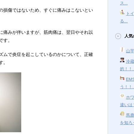
ス...
の損傷ではないため、すぐに痛みはこないとい
ト
る...
に痛みが伴いますが、筋肉痛は、翌日やそれ以
人気
です。
山芋
ズムで炎症を起こしているのかについて、正確
冷
す。
的！！..
EM
う！！..
ホ
違いは？
馬
を知ろう